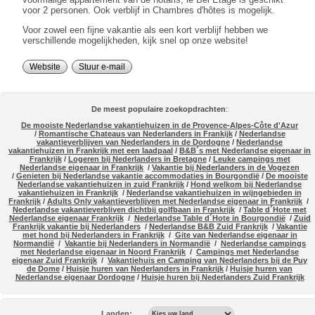
voor 2 personen. Ook verblijf in Chambres d'hôtes is mogelijk.
Voor zowel een fijne vakantie als een kort verblijf hebben we
verschillende mogelijkheden, kijk snel op onze website!
Website
Stuur e-mail
De meest populaire zoekopdrachten
:
De mooiste Nederlandse vakantiehuizen in de Provence-Alpes-Côte d'Azur
/
Romantische Chateaus van Nederlanders in Frankijk
/
Nederlandse
vakantieverblijven van Nederlanders in de Dordogne
/
Nederlandse
vakantiehuizen in Frankrijk met een laadpaal
/
B&B´s met Nederlandse eigenaar in
Frankrijk
/
Logeren bij Nederlanders in Bretagne
/
Leuke campings met
Nederlandse eigenaar in Frankrijk
/
Vakantie bij Nederlanders in de Vogezen
/
Genieten bij Nederlandse vakantie accommodaties in Bourgondië
/
De mooiste
Nederlandse vakantiehuizen in zuid Frankrijk
/
Hond welkom bij Nederlandse
vakantiehuizen in Frankrijk
/
Nederlandse vakantiehuizen in wijngebieden in
Frankrijk
/
Adults Only vakantieverblijven met Nederlandse eigenaar in Frankrijk
/
Nederlandse vakantieverbliven dichtbij golfbaan in Frankrijk
/
Table d´Hote met
Nederlandse eigenaar Frankrijk
/
Nederlandse Table d´Hote in Bourgondië
/
Zuid
Frankrijk vakantie bij Nederlanders
/
Nederlandse B&B Zuid Frankrijk
/
Vakantie
met hond bij Nederlanders in Frankrijk
/
Gite van Nederlandse eigenaar in
Normandië
/
Vakantie bij Nederlanders in Normandië
/
Nederlandse campings
met Nederlandse eigenaar in Noord Frankrijk
/
Campings met Nederlandse
eigenaar Zuid Frankrijk
/
Vakantiehuis en Camping van Nederlanders bij de Puy
de Dome
/
Huisje huren van Nederlanders in Frankrijk
/
Huisje huren van
Nederlandse eigenaar Dordogne
/
Huisje huren bij Nederlanders Zuid Frankrijk
Landen: