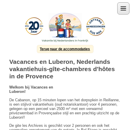
Menu
Terug naar de accommodaties
Vacances en Luberon, Nederlands
vakantiehuis-gîte-chambres d'hôtes
in de Provence
Welkom bij Vacances en
Luberon!
De Cabanon, op 15 minuten lopen van het dorpsplein in Reillanne,
is een stijlvol vakantiehuis (oud notariskantoor) voor 4 personen,
gelegen op een perceel van 2500 m² met een verwarmd
privézwembad in Provençaalse stijl en een prachtig uitzicht op de
Luberon!!
De gite les Archives is geschikt voor 2 personen en ook het
voormalige appartement van de notaris, le Bel Etage is geschikt