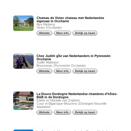
Chateau de Viviez chateau met Nederlandse
eigenaar in Occitanie
Illya Rijnberg
Viviez (Occitanie)
Website
Meer info
Bekijk op kaart
Chez Judith gîte van Nederlanders in Pyreneeën
Occitanie
Judith Malotaux
Boussenac (Pyreneeën Occitanie)
Website
Meer info
Bekijk op kaart
La Douce Dordogne Nederlandse chambres d'hôtes-
B&B in de Dordogne
Edwin en Marielle van Zutphen
Coux et Bigaroque-Mouzens (Dordogne Nouvelle
Aquitaine)
Website
Meer info
Bekijk op kaart