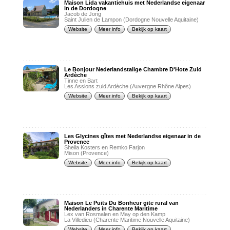
Maison Lida vakantiehuis met Nederlandse eigenaar
in de Dordogne
Jacob de Jong
Saint Julien de Lampon (Dordogne Nouvelle Aquitaine)
Website
Meer info
Bekijk op kaart
Le Bonjour Nederlandstalige Chambre D'Hote Zuid
Ardèche
Tinne en Bart
Les Assions zuid Ardèche (Auvergne Rhône Alpes)
Website
Meer info
Bekijk op kaart
Les Glycines gîtes met Nederlandse eigenaar in de
Provence
Sheila Kosters en Remko Farjon
Mison (Provence)
Website
Meer info
Bekijk op kaart
Maison Le Puits Du Bonheur gite rural van
Nederlanders in Charente Maritime
Lex van Rosmalen en May op den Kamp
La Villedieu (Charente Maritime Nouvelle Aquitaine)
Website
Meer info
Bekijk op kaart