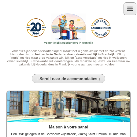
Menu
Vakantiebijnederlandersinfrankrijk.nl maakt het u gemakkelijk: met de zoekcriteria
hieronder vindt u
het perfecte Nederlandse vakantieverblijf in Frankrijk
. Klik op
´regio´ en kies waar u op vakantie wilt, klik op ´accommodatie´ en kies in welk soort
vakantieverblijf u uw vakantie wilt doorbrengen, klik tenslotte op ´extra´ en kies waar uw
vakantie bij Nederlanders in Frankrijk voor u aan zou moeten voldoen.
↓ Scroll naar de accommodaties ↓
Maison à votre santé
Een B&B gelegen in de Bordeaux wijnstreek, vlakbij Saint-Emilion, 10 min. van