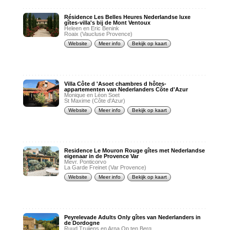
Résidence Les Belles Heures Nederlandse luxe
gîtes-villa's bij de Mont Ventoux
Heleen en Eric Benink
Roaix (Vaucluse Provence)
Website
Meer info
Bekijk op kaart
Villa Côte d 'Asoet chambres d hôtes-
appartementen van Nederlanders Côte d'Azur
Monique en Léon Soet
St Maxime (Côte d'Azur)
Website
Meer info
Bekijk op kaart
Residence Le Mouron Rouge gîtes met Nederlandse
eigenaar in de Provence Var
Mevr. Ponticorvo
La Garde Freinet (Var Provence)
Website
Meer info
Bekijk op kaart
Peyrelevade Adults Only gîtes van Nederlanders in
de Dordogne
Ruud Truijens en Arna Op ten Berg