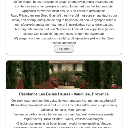
de Dordogne. In deze rustige en gastvrije omgeving geniet u van privacy,
comfort en een onvergetelijke ervaring. In het hart van het beroemdste
wijngebied ter wereld, biedt ons B&B de perfecte uitvalsbasis.
Rust, Privacy en een Goed Glas Wijn, een verblijf met zorg en aandacht voor
detail, een heerlijk ontbijt om de dag te beginnen, en een viergangen diner in
een sfeervolle ambiance – samen of in gezelschap van andere gasten.
Overdag ontspannen met een Nespresso koffie of een kopje thee (of een
glaasje wijn natuurlijk) op ons terras rondom het zwembad.
Wij zorgen voor een zorgeloos verblijf op dit bijzondere plekje in het Zuid-
Franse landschap.
Klik hier
Résidence Les Belles Heures - Vaucluse, Provence
Op zoek naar een heerlijke vakantie voor ontspanning, rust en gezelligheid?
Kleinschalig vakantiedomein met 7 ruime luxe gîtes/villa's voor 2-7 pers nabij
Vaison la Romaine, Mont Ventoux.
Tussen de olijfbomen ligt het verwarmd zwembad met watermassagejets.
Wijnproeverij, Table d'Hôtes 1/week, Wellness/Massages.
45 leuke uitstapjes in de buurt (splash world, rivierwandeling, Ventoux