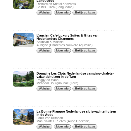
Languedoc
Richard en Kristel Koevoets
Le Bez, Tarn (Languedoc)
Website
Meer info
Bekijk op kaart
L’ancien Cafe-Luxury Suites & Gites van
Nederlanders Charentes
Bastiaan & Melanie
Aubigne (Charentes Nouvelle Aquitaine)
Website
Meer info
Bekijk op kaart
Domaine Les Clots Nederlandse camping-chalets-
vakantiehuizen in de Tarn
Peggy de Haan
Mirandol-Bourgnounac (Tarn)
Website
Meer info
Bekijk op kaart
La Bonne Planque Nederlandse sluiswachterhuizen
in de Aude
Louis van Krimpen
Mas-Saintes-Puelles (Aude Occitanie)
Website
Meer info
Bekijk op kaart