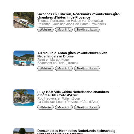
Vacances en Luberon, Nederlands vakantiehuis-gîte-
chambres d'hôtes in de Provence
Thomas Ferkranus en Heleen van Donselaar
Reillanne, Vaucluse Alpes-de Haute (Provence)
Website
Meer info
Bekijk op kaart
Au Moulin d'Antan gîtes-vakantiehuizen van
Nederlanders in Drome
Reint en Margot Kugel
Beaumont en Diois (Drome)
Website
Meer info
Bekijk op kaart
Luxe B&B Villa Cédria Nederlandse chambres
d'hôtes-B&B Côte d'Azur
Rob Heuvers en Willem Zoon
La Colle-sur-Loup, (Provence Côte d'Azur)
Website
Meer info
Bekijk op kaart
Domaine des Hirondelles Nederlands kleinschalig