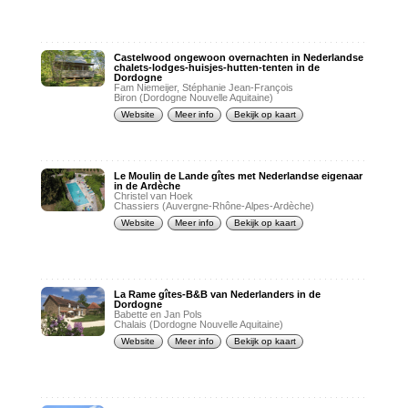
Castelwood ongewoon overnachten in Nederlandse
chalets-lodges-huisjes-hutten-tenten in de
Dordogne
Fam Niemeijer, Stéphanie Jean-François
Biron (Dordogne Nouvelle Aquitaine)
Website
Meer info
Bekijk op kaart
Le Moulin de Lande gîtes met Nederlandse eigenaar
in de Ardèche
Christel van Hoek
Chassiers (Auvergne-Rhône-Alpes-Ardèche)
Website
Meer info
Bekijk op kaart
La Rame gîtes-B&B van Nederlanders in de
Dordogne
Babette en Jan Pols
Chalais (Dordogne Nouvelle Aquitaine)
Website
Meer info
Bekijk op kaart