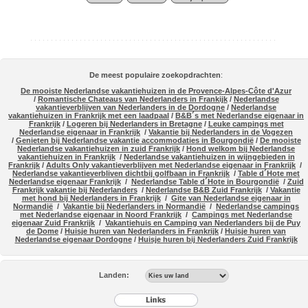
De meest populaire zoekopdrachten
:
De mooiste Nederlandse vakantiehuizen in de Provence-Alpes-Côte d'Azur
/
Romantische Chateaus van Nederlanders in Frankijk
/
Nederlandse
vakantieverblijven van Nederlanders in de Dordogne
/
Nederlandse
vakantiehuizen in Frankrijk met een laadpaal
/
B&B´s met Nederlandse eigenaar in
Frankrijk
/
Logeren bij Nederlanders in Bretagne
/
Leuke campings met
Nederlandse eigenaar in Frankrijk
/
Vakantie bij Nederlanders in de Vogezen
/
Genieten bij Nederlandse vakantie accommodaties in Bourgondië
/
De mooiste
Nederlandse vakantiehuizen in zuid Frankrijk
/
Hond welkom bij Nederlandse
vakantiehuizen in Frankrijk
/
Nederlandse vakantiehuizen in wijngebieden in
Frankrijk
/
Adults Only vakantieverblijven met Nederlandse eigenaar in Frankrijk
/
Nederlandse vakantieverbliven dichtbij golfbaan in Frankrijk
/
Table d´Hote met
Nederlandse eigenaar Frankrijk
/
Nederlandse Table d´Hote in Bourgondië
/
Zuid
Frankrijk vakantie bij Nederlanders
/
Nederlandse B&B Zuid Frankrijk
/
Vakantie
met hond bij Nederlanders in Frankrijk
/
Gite van Nederlandse eigenaar in
Normandië
/
Vakantie bij Nederlanders in Normandië
/
Nederlandse campings
met Nederlandse eigenaar in Noord Frankrijk
/
Campings met Nederlandse
eigenaar Zuid Frankrijk
/
Vakantiehuis en Camping van Nederlanders bij de Puy
de Dome
/
Huisje huren van Nederlanders in Frankrijk
/
Huisje huren van
Nederlandse eigenaar Dordogne
/
Huisje huren bij Nederlanders Zuid Frankrijk
Landen: