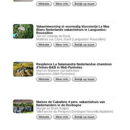
Website
Meer info
Bekijk op kaart
Vakantiewoning in voormalig kloostertje Le Mas
Blanc Nederlands vakantiehuis in Languedoc-
Roussillon
Jan en Jolande de Rooij
Molières sur Cèze, Gard (Languedoc-Roussillon)
Website
Meer info
Bekijk op kaart
Residence La Salamandre Nederlandse chambres
d'hôtes-B&B in Midi-Pyrénées
Mart en Marlene van Adrichem
Rabastens (Midi-Pyrénées)
Website
Meer info
Bekijk op kaart
Maison de Caballero 4 pers. vakantiehuis van
Nederlanders in de Dordogne
Margie en Bram Kuijper
Villefranche du Perigord (Dordogne Nouvelle Aquitaine)
Website
Meer info
Bekijk op kaart