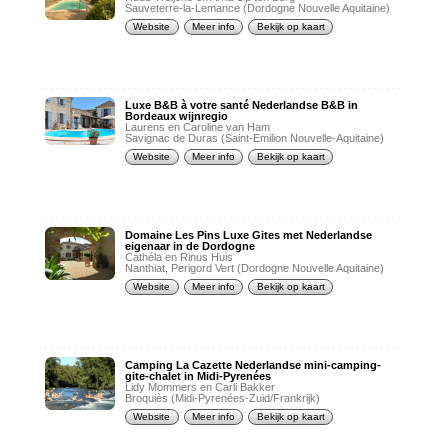
Sauveterre-la-Lemance (Dordogne Nouvelle Aquitaine)
Website
Meer info
Bekijk op kaart
Luxe B&B à votre santé Nederlandse B&B in
Bordeaux wijnregio
Laurens en Caroline van Ham
Savignac de Duras (Saint-Emilion Nouvelle-Aquitaine)
Website
Meer info
Bekijk op kaart
Domaine Les Pins Luxe Gites met Nederlandse
eigenaar in de Dordogne
Cathéla en Rinus Huis
Nanthiat, Perigord Vert (Dordogne Nouvelle Aquitaine)
Website
Meer info
Bekijk op kaart
Camping La Cazette Nederlandse mini-camping-
gite-chalet in Midi-Pyrenées
Lidy Mommers en Carli Bakker
Broquiès (Midi-Pyrenées-Zuid/Frankrijk)
Website
Meer info
Bekijk op kaart