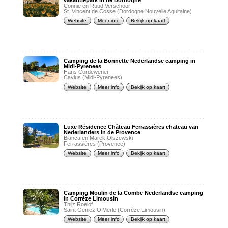
vakantiepark in de Dordogne
Connie en Ruud Verschoor
St. Vincent de Cosse (Dordogne Nouvelle Aquitaine)
Website
Meer info
Bekijk op kaart
Camping de la Bonnette Nederlandse camping in
Midi-Pyrenees
Hans Cordewener
Caylus (Midi-Pyrenees)
Website
Meer info
Bekijk op kaart
Luxe Résidence Château Ferrassières chateau van
Nederlanders in de Provence
Bianca en Marek Olszewski
Ferrassières (Provence)
Website
Meer info
Bekijk op kaart
Camping Moulin de la Combe Nederlandse camping
in Corrèze Limousin
Thijz Roelof
Saint Geniez O’Merle (Corrèze Limousin)
Website
Meer info
Bekijk op kaart