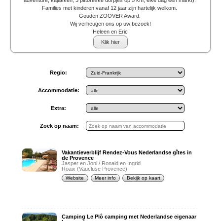
adventure, kajakken, 3 pittoreske dorpjes op 5 km, elke dag een markt).
Families met kinderen vanaf 12 jaar zijn hartelijk welkom.
Gouden ZOOVER Award.
Wij verheugen ons op uw bezoek!
Heleen en Eric
Klik hier
Regio:
Accommodatie:
Extra:
Zoek op naam:
Vakantieverblijf Rendez-Vous Nederlandse gîtes in
de Provence
Jasper en Joni / Ronald en Ingrid
Roaix (Vaucluse Provence)
Website
Meer info
Bekijk op kaart
Camping Le Plô camping met Nederlandse eigenaar