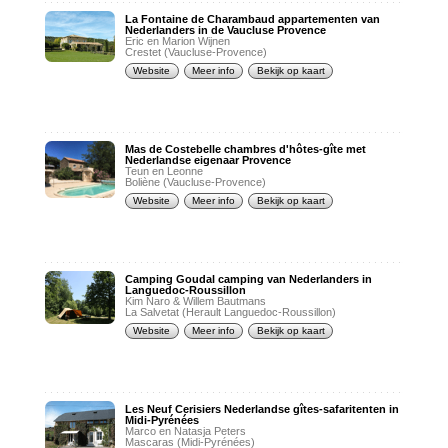
La Fontaine de Charambaud appartementen van
Nederlanders in de Vaucluse Provence
Eric en Marion Wijnen
Crestet (Vaucluse-Provence)
Website
Meer info
Bekijk op kaart
Mas de Costebelle chambres d'hôtes-gîte met
Nederlandse eigenaar Provence
Teun en Leonne
Boliène (Vaucluse-Provence)
Website
Meer info
Bekijk op kaart
Camping Goudal camping van Nederlanders in
Languedoc-Roussillon
Kim Naro & Willem Bautmans
La Salvetat (Herault Languedoc-Roussillon)
Website
Meer info
Bekijk op kaart
Les Neuf Cerisiers Nederlandse gîtes-safaritenten in
Midi-Pyrénées
Marco en Natasja Peters
Mascaras (Midi-Pyrénées)