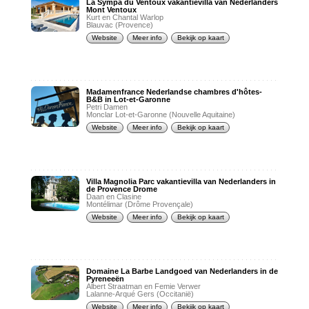
La Sympa du Ventoux vakantievilla van Nederlanders
Mont Ventoux
Kurt en Chantal Warlop
Blauvac (Provence)
Website
Meer info
Bekijk op kaart
Madamenfrance Nederlandse chambres d'hôtes-
B&B in Lot-et-Garonne
Petri Damen
Monclar Lot-et-Garonne (Nouvelle Aquitaine)
Website
Meer info
Bekijk op kaart
Villa Magnolia Parc vakantievilla van Nederlanders in
de Provence Drome
Daan en Clasine
Montélimar (Drôme Provençale)
Website
Meer info
Bekijk op kaart
Domaine La Barbe Landgoed van Nederlanders in de
Pyreneeën
Albert Straatman en Femie Verwer
Lalanne-Arqué Gers (Occitanië)
Website
Meer info
Bekijk op kaart