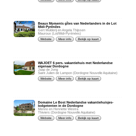
Beaux Moments gîtes van Nederlanders in de Lot
Midi-Pyrénées
Gert Mulderij en Angela Thijssen
Mauroux (Lot/Midi-Pyrénées)
Website
Meer info
Bekijk op kaart
WAJOET 6 pers. vakantiehuis met Nederlandse
eigenaar Dordogne
Jaap de Jong
Saint Julien de Lampon (Dordogne Nouvelle Aquitaine)
Website
Meer info
Bekijk op kaart
Domaine Le Bost Nederlandse vakantiehuisjes-
lodgetenten in de Dordogne
Menno en Henriette Westra
Thiviers (Dordogne Nouvelle Aquitaine)
Website
Meer info
Bekijk op kaart