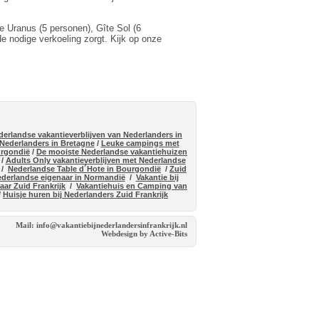
te Uranus (5 personen), Gîte Sol (6
e nodige verkoeling zorgt. Kijk op onze
derlandse vakantieverblijven van Nederlanders in
 Nederlanders in Bretagne
/
Leuke campings met
urgondië
/
De mooiste Nederlandse vakantiehuizen
/
Adults Only vakantieverblijven met Nederlandse
/
Nederlandse Table d´Hote in Bourgondië
/
Zuid
ederlandse eigenaar in Normandië
/
Vakantie bij
ar Zuid Frankrijk
/
Vakantiehuis en Camping van
/
Huisje huren bij Nederlanders Zuid Frankrijk
Mail: info@vakantiebijnederlandersinfrankrijk.nl
Webdesign by Active-Bits