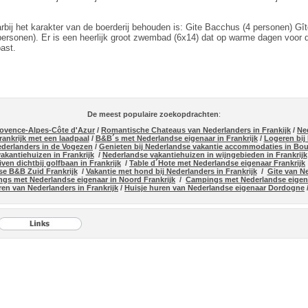
arbij het karakter van de boerderij behouden is: Gite Bacchus (4 personen) Gî
ersonen). Er is een heerlijk groot zwembad (6x14) dat op warme dagen voor d
past.
De meest populaire zoekopdrachten
:
rovence-Alpes-Côte d'Azur
/
Romantische Chateaus van Nederlanders in Frankijk
/
Ne
ankrijk met een laadpaal
/
B&B´s met Nederlandse eigenaar in Frankrijk
/
Logeren bij
Nederlanders in de Vogezen
/
Genieten bij Nederlandse vakantie accommodaties in Bo
kantiehuizen in Frankrijk
/
Nederlandse vakantiehuizen in wijngebieden in Frankrijk
ven dichtbij golfbaan in Frankrijk
/
Table d´Hote met Nederlandse eigenaar Frankrijk
e B&B Zuid Frankrijk
/
Vakantie met hond bij Nederlanders in Frankrijk
/
Gite van N
gs met Nederlandse eigenaar in Noord Frankrijk
/
Campings met Nederlandse eigena
ren van Nederlanders in Frankrijk
/
Huisje huren van Nederlandse eigenaar Dordogne