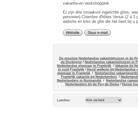
vakantie-en workshopplek.
Er zijn drie smaakvol ingerichte gîtes, wa
personen) Chambre d'hôtes Venus (2 à 3 p
website en kies de gîte die het best bij u 
Website
Stuur e-mail
De mooiste Nederlandse vakantiehuizen in de P
de Dordogne
/
Nederlandse vakantiehuizen in Fr
Nederlandse eigenaar in Frankrijk
/
Vakantie bij 
in zuid Frankrijk
/
Hond welkom bij Nederlandse va
eigenaar in Frankrijk
/
Nederlandse vakantieverbli
Frankrijk vakantie bij Nederlanders
/
Nederlands
Nederlanders in Normandië
/
Nederlandse campin
Nederlanders bij de Puy de Dome
/
Huisje hu
Landen: