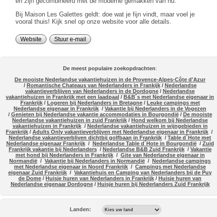
en zijn gecombineerd met de moderne gemakken van nu.
Bij Maison Les Galettes geldt: doe wat je fijn vindt, maar voel je
vooral thuis! Kijk snel op onze website voor alle details.
Website
Stuur e-mail
De meest populaire zoekopdrachten
:
De mooiste Nederlandse vakantiehuizen in de Provence-Alpes-Côte d'Azur
/
Romantische Chateaus van Nederlanders in Frankijk
/
Nederlandse
vakantieverblijven van Nederlanders in de Dordogne
/
Nederlandse
vakantiehuizen in Frankrijk met een laadpaal
/
B&B´s met Nederlandse eigenaar in
Frankrijk
/
Logeren bij Nederlanders in Bretagne
/
Leuke campings met
Nederlandse eigenaar in Frankrijk
/
Vakantie bij Nederlanders in de Vogezen
/
Genieten bij Nederlandse vakantie accommodaties in Bourgondië
/
De mooiste
Nederlandse vakantiehuizen in zuid Frankrijk
/
Hond welkom bij Nederlandse
vakantiehuizen in Frankrijk
/
Nederlandse vakantiehuizen in wijngebieden in
Frankrijk
/
Adults Only vakantieverblijven met Nederlandse eigenaar in Frankrijk
/
Nederlandse vakantieverbliven dichtbij golfbaan in Frankrijk
/
Table d´Hote met
Nederlandse eigenaar Frankrijk
/
Nederlandse Table d´Hote in Bourgondië
/
Zuid
Frankrijk vakantie bij Nederlanders
/
Nederlandse B&B Zuid Frankrijk
/
Vakantie
met hond bij Nederlanders in Frankrijk
/
Gite van Nederlandse eigenaar in
Normandië
/
Vakantie bij Nederlanders in Normandië
/
Nederlandse campings
met Nederlandse eigenaar in Noord Frankrijk
/
Campings met Nederlandse
eigenaar Zuid Frankrijk
/
Vakantiehuis en Camping van Nederlanders bij de Puy
de Dome
/
Huisje huren van Nederlanders in Frankrijk
/
Huisje huren van
Nederlandse eigenaar Dordogne
/
Huisje huren bij Nederlanders Zuid Frankrijk
Landen: