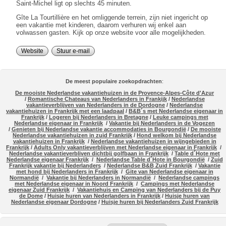
Saint-Michel ligt op slechts 45 minuten.
Gîte La Tourtillière en het omliggende terrein, zijn niet ingericht op
een vakantie met kinderen, daarom verhuren wij enkel aan
volwassen gasten. Kijk op onze website voor alle mogelijkheden.
Website
Stuur e-mail
De meest populaire zoekopdrachten
:
De mooiste Nederlandse vakantiehuizen in de Provence-Alpes-Côte d'Azur
/
Romantische Chateaus van Nederlanders in Frankijk
/
Nederlandse
vakantieverblijven van Nederlanders in de Dordogne
/
Nederlandse
vakantiehuizen in Frankrijk met een laadpaal
/
B&B´s met Nederlandse eigenaar in
Frankrijk
/
Logeren bij Nederlanders in Bretagne
/
Leuke campings met
Nederlandse eigenaar in Frankrijk
/
Vakantie bij Nederlanders in de Vogezen
/
Genieten bij Nederlandse vakantie accommodaties in Bourgondië
/
De mooiste
Nederlandse vakantiehuizen in zuid Frankrijk
/
Hond welkom bij Nederlandse
vakantiehuizen in Frankrijk
/
Nederlandse vakantiehuizen in wijngebieden in
Frankrijk
/
Adults Only vakantieverblijven met Nederlandse eigenaar in Frankrijk
/
Nederlandse vakantieverbliven dichtbij golfbaan in Frankrijk
/
Table d´Hote met
Nederlandse eigenaar Frankrijk
/
Nederlandse Table d´Hote in Bourgondië
/
Zuid
Frankrijk vakantie bij Nederlanders
/
Nederlandse B&B Zuid Frankrijk
/
Vakantie
met hond bij Nederlanders in Frankrijk
/
Gite van Nederlandse eigenaar in
Normandië
/
Vakantie bij Nederlanders in Normandië
/
Nederlandse campings
met Nederlandse eigenaar in Noord Frankrijk
/
Campings met Nederlandse
eigenaar Zuid Frankrijk
/
Vakantiehuis en Camping van Nederlanders bij de Puy
de Dome
/
Huisje huren van Nederlanders in Frankrijk
/
Huisje huren van
Nederlandse eigenaar Dordogne
/
Huisje huren bij Nederlanders Zuid Frankrijk