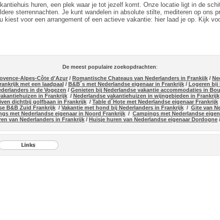
tiehuis huren, een plek waar je tot jezelf komt. Onze locatie ligt in de sch
re sterrennachten. Je kunt wandelen in absolute stilte, mediteren op ons privé
 kiest voor een arrangement of een actieve vakantie: hier laad je op. Kijk vo
De meest populaire zoekopdrachten
:
rovence-Alpes-Côte d'Azur
/
Romantische Chateaus van Nederlanders in Frankijk
/
Ne
ankrijk met een laadpaal
/
B&B´s met Nederlandse eigenaar in Frankrijk
/
Logeren bij
Nederlanders in de Vogezen
/
Genieten bij Nederlandse vakantie accommodaties in Bo
kantiehuizen in Frankrijk
/
Nederlandse vakantiehuizen in wijngebieden in Frankrijk
ven dichtbij golfbaan in Frankrijk
/
Table d´Hote met Nederlandse eigenaar Frankrijk
e B&B Zuid Frankrijk
/
Vakantie met hond bij Nederlanders in Frankrijk
/
Gite van N
gs met Nederlandse eigenaar in Noord Frankrijk
/
Campings met Nederlandse eigena
ren van Nederlanders in Frankrijk
/
Huisje huren van Nederlandse eigenaar Dordogne