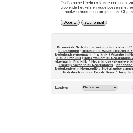
Op Domaine Rocheux kun je een uniek vakan
glooiende heuvels en oude bossen met helde
simpelweg niets doen en genieten. Of je nu
Website
Stuur e-mail
De mooiste Nederlandse vakantiehuizen in de P
de Dordogne
/
Nederlandse vakantiehuizen in Fr
Nederlandse eigenaar in Frankrijk
/
Vakantie bij 
in zuid Frankrijk
/
Hond welkom bij Nederlandse va
eigenaar in Frankrijk
/
Nederlandse vakantieverbli
Frankrijk vakantie bij Nederlanders
/
Nederlands
Nederlanders in Normandië
/
Nederlandse campin
Nederlanders bij de Puy de Dome
/
Huisje hu
Landen: