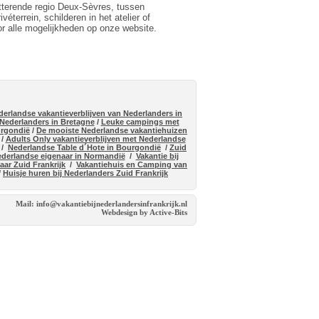
itterende regio Deux-Sèvres, tussen
terrein, schilderen in het atelier of
or alle mogelijkheden op onze website.
derlandse vakantieverblijven van Nederlanders in
 Nederlanders in Bretagne
/
Leuke campings met
urgondië
/
De mooiste Nederlandse vakantiehuizen
/
Adults Only vakantieverblijven met Nederlandse
/
Nederlandse Table d´Hote in Bourgondië
/
Zuid
ederlandse eigenaar in Normandië
/
Vakantie bij
ar Zuid Frankrijk
/
Vakantiehuis en Camping van
/
Huisje huren bij Nederlanders Zuid Frankrijk
Mail: info@vakantiebijnederlandersinfrankrijk.nl
Webdesign by Active-Bits