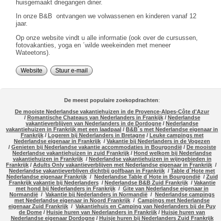
huisgemaakt driegangen diner.
In onze B&B ontvangen we volwassenen en kinderen vanaf 12
jaar.
Op onze website vindt u alle informatie (ook over de cursussen,
fotovakanties, yoga en ´wilde weekeinden met meneer
Wateetons).
Website
Stuur e-mail
De meest populaire zoekopdrachten
:
De mooiste Nederlandse vakantiehuizen in de Provence-Alpes-Côte d'Azur
/
Romantische Chateaus van Nederlanders in Frankijk
/
Nederlandse
vakantieverblijven van Nederlanders in de Dordogne
/
Nederlandse
vakantiehuizen in Frankrijk met een laadpaal
/
B&B´s met Nederlandse eigenaar in
Frankrijk
/
Logeren bij Nederlanders in Bretagne
/
Leuke campings met
Nederlandse eigenaar in Frankrijk
/
Vakantie bij Nederlanders in de Vogezen
/
Genieten bij Nederlandse vakantie accommodaties in Bourgondië
/
De mooiste
Nederlandse vakantiehuizen in zuid Frankrijk
/
Hond welkom bij Nederlandse
vakantiehuizen in Frankrijk
/
Nederlandse vakantiehuizen in wijngebieden in
Frankrijk
/
Adults Only vakantieverblijven met Nederlandse eigenaar in Frankrijk
/
Nederlandse vakantieverbliven dichtbij golfbaan in Frankrijk
/
Table d´Hote met
Nederlandse eigenaar Frankrijk
/
Nederlandse Table d´Hote in Bourgondië
/
Zuid
Frankrijk vakantie bij Nederlanders
/
Nederlandse B&B Zuid Frankrijk
/
Vakantie
met hond bij Nederlanders in Frankrijk
/
Gite van Nederlandse eigenaar in
Normandië
/
Vakantie bij Nederlanders in Normandië
/
Nederlandse campings
met Nederlandse eigenaar in Noord Frankrijk
/
Campings met Nederlandse
eigenaar Zuid Frankrijk
/
Vakantiehuis en Camping van Nederlanders bij de Puy
de Dome
/
Huisje huren van Nederlanders in Frankrijk
/
Huisje huren van
Nederlandse eigenaar Dordogne
/
Huisje huren bij Nederlanders Zuid Frankrijk