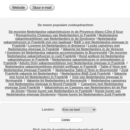
Website
Stuur e-mail
De meest populaire zoekopdrachten
:
De mooiste Nederlandse vakantiehuizen in de Provence-Alpes-Côte d'Azur
/
Romantische Chateaus van Nederlanders in Frankijk
/
Nederlandse
vakantieverblijven van Nederlanders in de Dordogne
/
Nederlandse
vakantiehuizen in Frankrijk met een laadpaal
/
B&B´s met Nederlandse eigenaar in
Frankrijk
/
Logeren bij Nederlanders in Bretagne
/
Leuke campings met
Nederlandse eigenaar in Frankrijk
/
Vakantie bij Nederlanders in de Vogezen
/
Genieten bij Nederlandse vakantie accommodaties in Bourgondië
/
De mooiste
Nederlandse vakantiehuizen in zuid Frankrijk
/
Hond welkom bij Nederlandse
vakantiehuizen in Frankrijk
/
Nederlandse vakantiehuizen in wijngebieden in
Frankrijk
/
Adults Only vakantieverblijven met Nederlandse eigenaar in Frankrijk
/
Nederlandse vakantieverbliven dichtbij golfbaan in Frankrijk
/
Table d´Hote met
Nederlandse eigenaar Frankrijk
/
Nederlandse Table d´Hote in Bourgondië
/
Zuid
Frankrijk vakantie bij Nederlanders
/
Nederlandse B&B Zuid Frankrijk
/
Vakantie
met hond bij Nederlanders in Frankrijk
/
Gite van Nederlandse eigenaar in
Normandië
/
Vakantie bij Nederlanders in Normandië
/
Nederlandse campings
met Nederlandse eigenaar in Noord Frankrijk
/
Campings met Nederlandse
eigenaar Zuid Frankrijk
/
Vakantiehuis en Camping van Nederlanders bij de Puy
de Dome
/
Huisje huren van Nederlanders in Frankrijk
/
Huisje huren van
Nederlandse eigenaar Dordogne
/
Huisje huren bij Nederlanders Zuid Frankrijk
Landen:
Mail: info@vakantiebijnederlandersinfrankrijk.nl